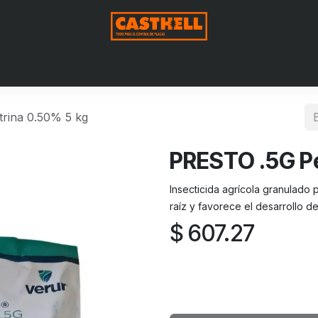
Nosotros
Productos
Blog
Contáctenos
Aviso de Pri
rina 0.50% 5 kg
PRESTO .5G Pe
Insecticida agrícola granulado 
raíz y favorece el desarrollo del
$
607.27