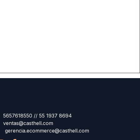
5657618550 // 55 1937 8694
ventas@casthell.com
gerencia.ecommerce@casthell.com