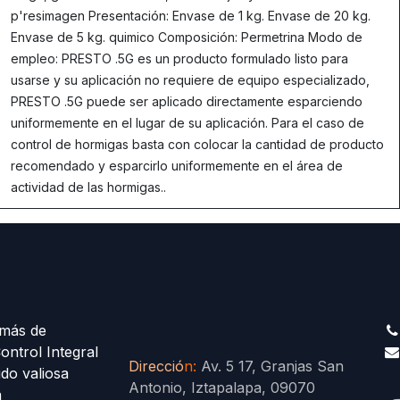
p'resimagen Presentación: Envase de 1 kg. Envase de 20 kg.
Envase de 5 kg. quimico Composición: Permetrina Modo de
empleo: PRESTO .5G es un producto formulado listo para
usarse y su aplicación no requiere de equipo especializado,
PRESTO .5G puede ser aplicado directamente esparciendo
uniformemente en el lugar de su aplicación. Para el caso de
control de hormigas basta con colocar la cantidad de producto
recomendado y esparcirlo uniformemente en el área de
actividad de las hormigas..
más de
ontrol Integral
Direcció
n
:
Av. 5 17, Granjas San
ido valiosa
Antonio, Iztapalapa, 09070
a