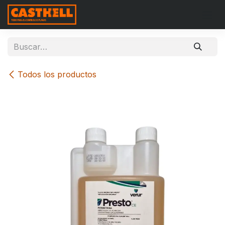
Ir al contenido
Todos los productos