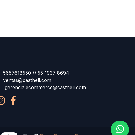
5657618550 // 55 1937 8694
ventas@casthell.com
gerencia.ecommerce@casthell.com