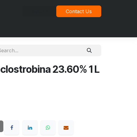
Sign in
Contact Us
idad
clostrobina 23.60% 1 L