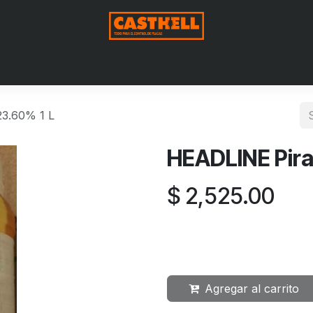
me
Nosotros
Shop
Blog
Contact us
Aviso de Privac
23.60% 1 L
HEADLINE Pira
$
2,525.00
Agregar al carrito