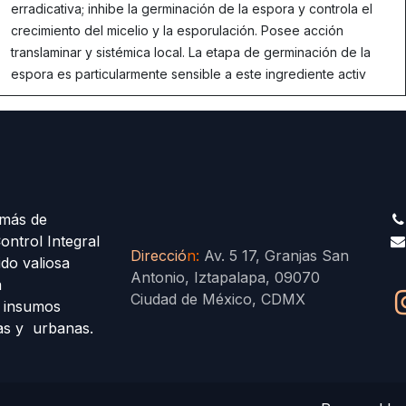
erradicativa; inhibe la germinación de la espora y controla el
crecimiento del micelio y la esporulación. Posee acción
translaminar y sistémica local. La etapa de germinación de la
espora es particularmente sensible a este ingrediente activ
más de
ontrol Integral
Direcció
n
:
Av. 5 17, Granjas San
ido valiosa
Antonio, Iztapalapa, 09070
a
Ciudad de México, CDMX
s insumos
las y urbanas.