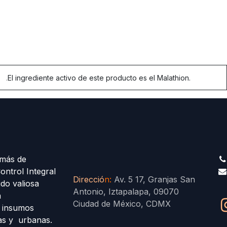
.
El ingrediente activo de este producto es el Malathion.
más de
ontrol Integral
Direcció
n
:
Av. 5 17, Granjas San
ido valiosa
Antonio, Iztapalapa, 09070
a
Ciudad de México, CDMX
s insumos
las y urbanas.