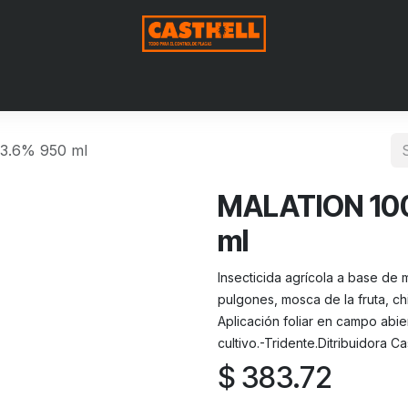
me
Nosotros
Shop
Blog
Contact us
Aviso de Privac
3.6% 950 ml
MALATION 100
ml
Insecticida agrícola a base de
pulgones, mosca de la fruta, ch
Aplicación foliar en campo abie
cultivo.-Tridente.Ditribuidora Ca
$
383.72