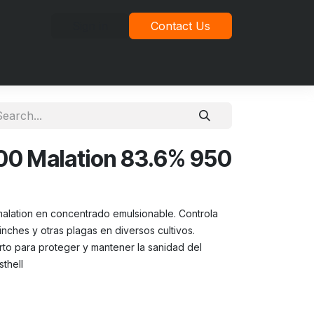
Sign in
Contact Us
idad
0 Malation 83.6% 950
 malation en concentrado emulsionable. Controla
inches y otras plagas en diversos cultivos.
rto para proteger y mantener la sanidad del
sthell