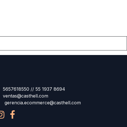
5657618550 // 55 1937 8694
ventas@casthell.com
gerencia.ecommerce@casthell.com