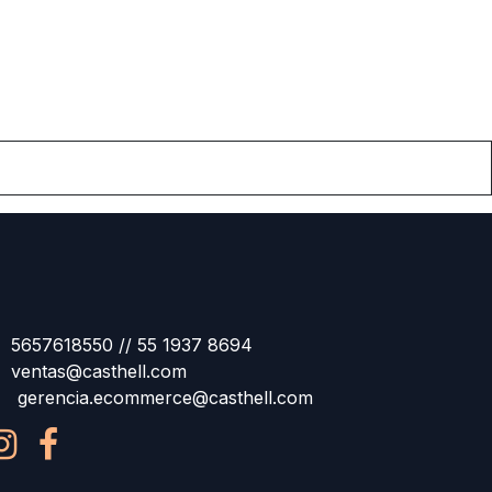
5657618550 // 55 1937 8694
ventas@casthell.com
gerencia.ecommerce@casthell.com