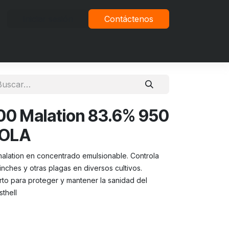
Iniciar sesión
Contáctenos
vacidad
0 Malation 83.6% 950
COLA
 malation en concentrado emulsionable. Controla
inches y otras plagas en diversos cultivos.
rto para proteger y mantener la sanidad del
sthell