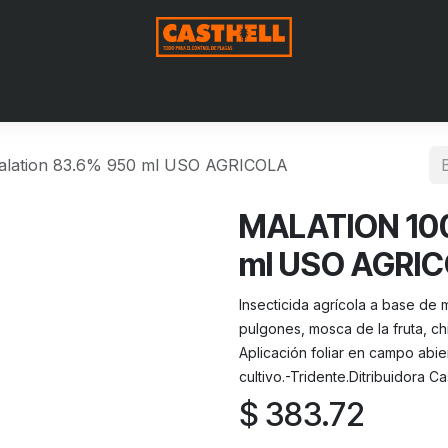
Nosotros
Productos
Blog
Contáctenos
Aviso de Pri
lation 83.6% 950 ml USO AGRICOLA
MALATION 100
ml USO AGRI
Insecticida agrícola a base de
pulgones, mosca de la fruta, ch
Aplicación foliar en campo abie
cultivo.-Tridente.Ditribuidora Ca
$
383.72