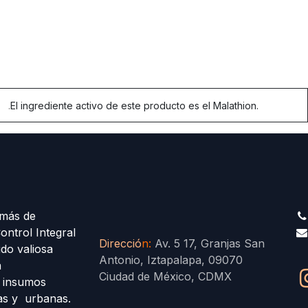
.
El ingrediente activo de este producto es el Malathion.
más de
ontrol Integral
Direcció
n
:
Av. 5 17, Granjas San
ido valiosa
Antonio, Iztapalapa, 09070
a
Ciudad de México, CDMX
s insumos
las y urbanas.