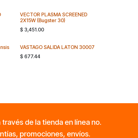
O
VECTOR PLASMA SCREENED
2X15W (Bugster 30)
$
3,451.00
nsis
VASTAGO SALIDA LATON 30007
$
677.44
ravés de la tienda en línea no.
ntías, promociones, envíos.