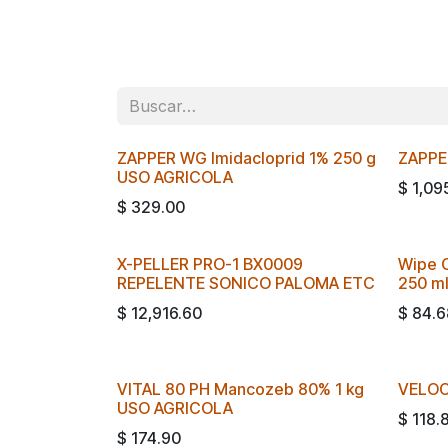
ZAPPER WG Imidacloprid 1% 250 g
ZAPPER
USO AGRICOLA
$
1,09
$
329.00
X-PELLER PRO-1 BX0009
Wipe C
REPELENTE SONICO PALOMA ETC
250 m
$
12,916.60
$
84.6
VITAL 80 PH Mancozeb 80% 1 kg
VELOC
USO AGRICOLA
$
118.
$
174.90