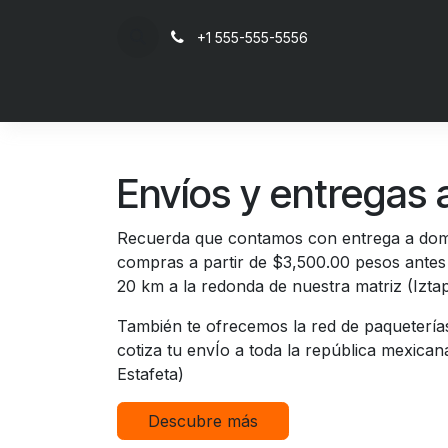
Ir al contenido
+1 555-555-5556
Inicio
Envíos y entregas a
Recuerda que contamos con entrega a domic
compras a partir de $3,500.00 pesos antes 
20 km a la redonda de nuestra matriz (Izta
También te ofrecemos la red de paqueterí
cotiza tu envÍo a toda la república mexica
Estafeta)
Descubre más