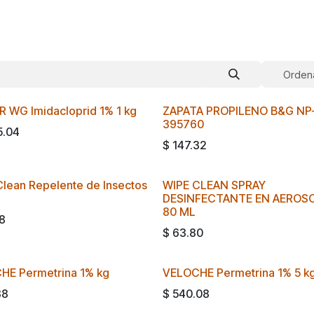
Ordena
 WG Imidacloprid 1% 1 kg
ZAPATA PROPILENO B&G NP
395760
5.04
$
147.32
lean Repelente de Insectos
WIPE CLEAN SPRAY
l
DESINFECTANTE EN AEROSO
80 ML
8
$
63.80
HE Permetrina 1% kg
VELOCHE Permetrina 1% 5 k
88
$
540.08