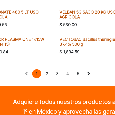
NATE 480 5 LT USO
VELBAN 5G SACO 20 KG US
OLA
AGRICOLA
5.56
$
530.00
R PLASMA ONE 1x15W
VECTOBAC Bacillus thuringie
er 15)
37.4% 500 g
0.84
$
1,834.59
1
2
3
4
5
Adquiere todos nuestros productos a t
1º en México y aprovecha las gara