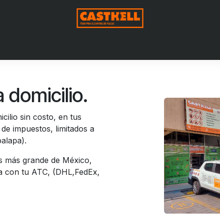
Nosotros
Productos
Blog
Contáctenos
Aviso de Pri
 domicilio.
ilio sin costo, en tus
de impuestos, limitados a
palapa).
as más grande de México,
na con tu ATC, (DHL,FedEx,