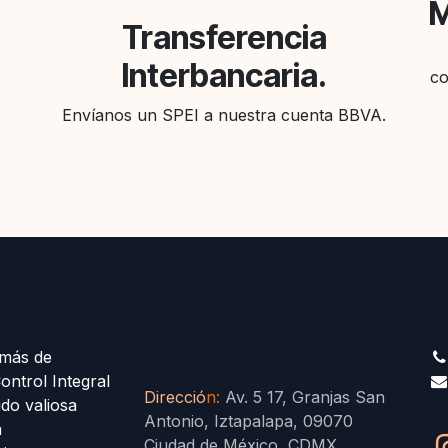
M
Transferencia
Interbancaria.
co
Envíanos un SPEI a nuestra cuenta BBVA.
más de
ontrol Integral
Direcció
n
:
Av. 5 17, Granjas San
ido valiosa
Antonio, Iztapalapa, 09070
a
Ciudad de México, CDMX